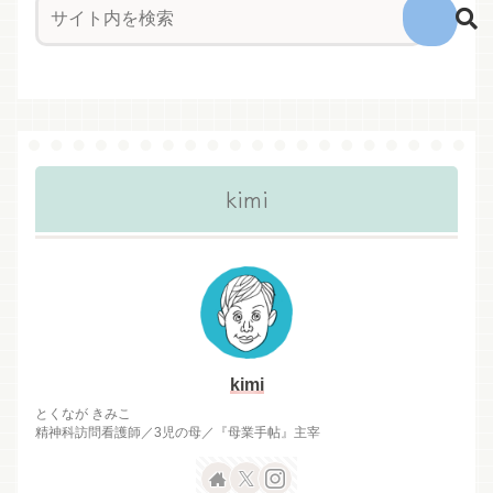
kimi
kimi
とくなが きみこ
精神科訪問看護師／3児の母／『母業手帖』主宰