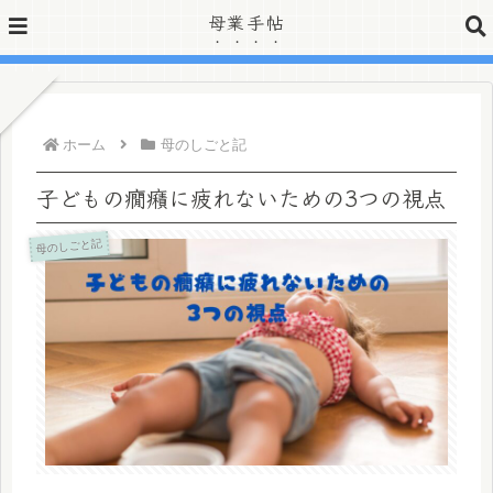
母業手帖
»公式Twitter開設しました
ホーム
母のしごと記
子どもの癇癪に疲れないための3つの視点
母のしごと記