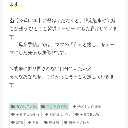
ます。
📩【公式LINE】に登録いただくと、限定記事や気持
ちが整う“ひとこと習慣メッセージ”もお届けしていま
す。
📝『母業手帖』では、ママの「自立と癒し」をテー
マにした発信も強化中です。
＼癇癪に振り回されない自分でいたい／
そんなあなたを、これからもそっと応援していきま
す。
母のしごと記
こころの手帖
子どもとの距離
子育てエッセイ
母のまなざし
子育てBLOG
癇癪
対応
母休息
自分を労わる