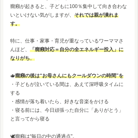
癇癪が起きると、子どもに100％集中して向き合わな
いといけない気がしますが、
それでは親が潰れま
す。
特に、仕事・家事・育児が重なっているワーママさ
んほど、
「癇癪対応＝自分の全エネルギー投入」に
なりがち
。
🫖
癇癪の後は“お母さんにもクールダウンの時間”を
・子どもが泣いている間は、あえて深呼吸タイムに
する
・感情が落ち着いたら、好きな音楽をかける
・寝る前には、今日頑張った自分に「ありがとう」
と言ってから寝る
🕊癇癪は“毎日の中の通過点”。